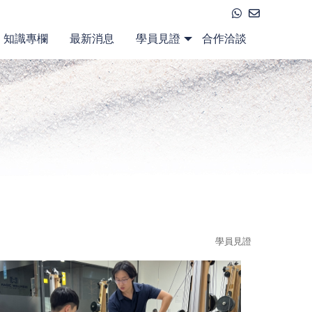
知識專欄
最新消息
學員見證
合作洽談
學員見證